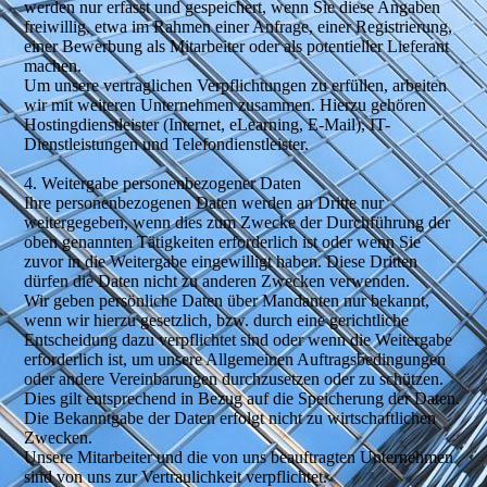
werden nur erfasst und gespeichert, wenn Sie diese Angaben
freiwillig, etwa im Rahmen einer Anfrage, einer Registrierung,
einer Bewerbung als Mitarbeiter oder als potentieller Lieferant
machen.
Um unsere vertraglichen Verpflichtungen zu erfüllen, arbeiten
wir mit weiteren Unternehmen zusammen. Hierzu gehören
Hostingdienstleister (Internet, eLearning, E-Mail), IT-
Dienstleistungen und Telefondienstleister.
4. Weitergabe personenbezogener Daten
Ihre personenbezogenen Daten werden an Dritte nur
weitergegeben, wenn dies zum Zwecke der Durchführung der
oben genannten Tätigkeiten erforderlich ist oder wenn Sie
zuvor in die Weitergabe eingewilligt haben. Diese Dritten
dürfen die Daten nicht zu anderen Zwecken verwenden.
Wir geben persönliche Daten über Mandanten nur bekannt,
wenn wir hierzu gesetzlich, bzw. durch eine gerichtliche
Entscheidung dazu verpflichtet sind oder wenn die Weitergabe
erforderlich ist, um unsere Allgemeinen Auftragsbedingungen
oder andere Vereinbarungen durchzusetzen oder zu schützen.
Dies gilt entsprechend in Bezug auf die Speicherung der Daten.
Die Bekanntgabe der Daten erfolgt nicht zu wirtschaftlichen
Zwecken.
Unsere Mitarbeiter und die von uns beauftragten Unternehmen
sind von uns zur Vertraulichkeit verpflichtet.