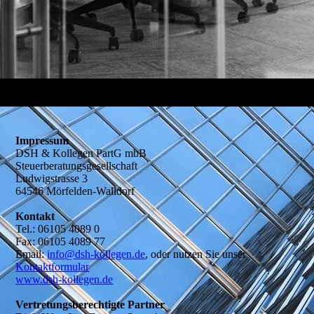
Impressum
DSH & Kollegen PartG mbB
Steuerberatungsgesellschaft
Ludwigstrasse 3
64546 Mörfelden-Walldorf
Kontakt
Tel.: 06105 4089 0
Fax: 06105 4089 77
Email:
info@dsh-kollegen.de
, oder nutzen Sie unser
Kontaktformular
www.dsh-kollegen.de
Vertretungsberechtigte Partner