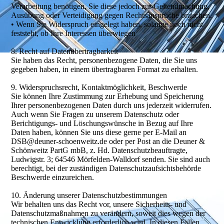
Verarbeitung benötigen, Sie diese jedoch zur Geltendmachung,
Ausübung oder Verteidigung gegen Rechtsansprüche brauchen.
• Wenn Sie Widerspruch eingelegt haben, solange noch nicht
feststeht, ob Ihre Interessen überwiegen
8. Recht auf Datenübertragbarkeit
Sie haben das Recht, personenbezogene Daten, die Sie uns
gegeben haben, in einem übertragbaren Format zu erhalten.
9. Widerspruchsrecht, Kontaktmöglichkeit, Beschwerde
Sie können Ihre Zustimmung zur Erhebung und Speicherung
Ihrer personenbezogenen Daten durch uns jederzeit widerrufen.
Auch wenn Sie Fragen zu unserem Datenschutz oder
Berichtigungs- und Löschungswünsche in Bezug auf Ihre
Daten haben, können Sie uns diese gerne per E-Mail an
DSB@deuner-schoenweitz.de oder per Post an die Deuner &
Schönweitz PartG mbB, z. Hd. Datenschutzbeauftragte,
Ludwigstr. 3; 64546 Mörfelden-Walldorf senden. Sie sind auch
berechtigt, bei der zuständigen Datenschutzaufsichtsbehörde
Beschwerde einzureichen.
10. Änderung unserer Datenschutzbestimmungen
Wir behalten uns das Recht vor, unsere Sicherheits- und
Datenschutzmaßnahmen zu verändern, soweit dies wegen der
technischen Entwicklung erforderlich wird. In diesen Fällen