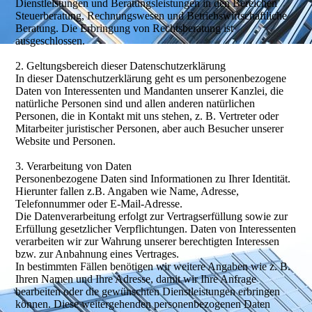
Dienstleistungen und Beratungsleistungen in den Bereichen
Steuerberatung, Rechnungswesen und Betriebswirtschaftliche
Beratung. Die Erbringung von Rechtsberatung ist
ausgeschlossen.
2. Geltungsbereich dieser Datenschutzerklärung
In dieser Datenschutzerklärung geht es um personenbezogene
Daten von Interessenten und Mandanten unserer Kanzlei, die
natürliche Personen sind und allen anderen natürlichen
Personen, die in Kontakt mit uns stehen, z. B. Vertreter oder
Mitarbeiter juristischer Personen, aber auch Besucher unserer
Website und Personen.
3. Verarbeitung von Daten
Personenbezogene Daten sind Informationen zu Ihrer Identität.
Hierunter fallen z.B. Angaben wie Name, Adresse,
Telefonnummer oder E-Mail-Adresse.
Die Datenverarbeitung erfolgt zur Vertragserfüllung sowie zur
Erfüllung gesetzlicher Verpflichtungen. Daten von Interessenten
verarbeiten wir zur Wahrung unserer berechtigten Interessen
bzw. zur Anbahnung eines Vertrages.
In bestimmten Fällen benötigen wir weitere Angaben wie z. B.
Ihren Namen und Ihre Adresse, damit wir Ihre Anfrage
bearbeiten oder die gewünschten Dienstleistungen erbringen
können. Diese weitergehenden personenbezogenen Daten