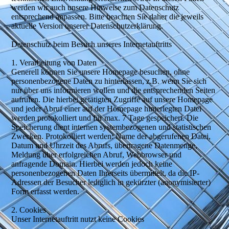
werden wir auch unsere Hinweise zum Datenschutz
entsprechend anpassen. Bitte beachten Sie daher die jeweils
aktuelle Version unserer Datenschutzerklärung.
Datenschutz beim Besuch unseres Internetauftritts
1. Verarbeitung von Daten
Generell können Sie unsere Homepage besuchen, ohne
personenbezogene Daten zu hinterlassen, z.B. wenn Sie sich
nur über uns informieren wollen und die entsprechenden Seiten
aufrufen. Die hierbei getätigten Zugriffe auf unsere Homepage
und jeder Abruf einer auf der Homepage hinterlegten Datei
werden protokolliert und für max. 7 Tage gespeichert. Die
Speicherung dient internen systembezogenen und statistischen
Zwecken. Protokolliert werden: Name der abgerufenen Datei,
Datum und Uhrzeit des Abrufs, übertragene Datenmenge,
Meldung über erfolgreichen Abruf, Webbrowser und
anfragende Domain. Hierbei werden jedoch keine
personenbezogenen Daten Ihrerseits übermittelt, da die IP-
Adressen der Besucher lediglich in gekürzter (anonymisierter)
Form erfasst werden.
2. Cookies
Unser Internetauftritt nutzt keine Cookies