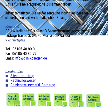
Basis für eine erfolgreiche Zusammen­arbeit.
Wir unterstützen Sie umfassend und individuell bei allen
steuerlichen und wirtschaftlichen Belangen.
Kontakt
DSH & Kollegen PartG mbB
Steuerberatungsgesellschaft
Ludwigstrasse 3, 64546 Mörfelden-Walldorf
»
Anfahrtsplan
Tel: 06105 40 89 0
Fax: 06105 40 89 77
Email:
info@dsh-kollegen.de
Leistungen
◼
Steuerberatung
◼
Rechnungswesen
◼
Betriebswirtschaftl. Beratung