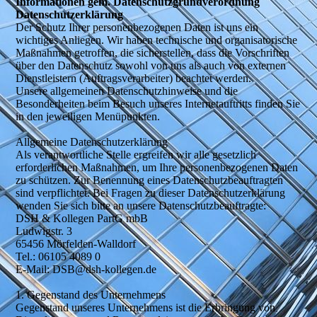
Informationen gem. Datenschutzgrundverordnung
Datenschutzerklärung
Der Schutz Ihrer personenbezogenen Daten ist uns ein
wichtiges Anliegen. Wir haben technische und organisatorische
Maßnahmen getroffen, die sicherstellen, dass die Vorschriften
über den Datenschutz sowohl von uns als auch von externen
Dienstleistern (Auftragsverarbeiter) beachtet werden.
Unsere allgemeinen Datenschutzhinweise und die
Besonderheiten beim Besuch unseres Internetauftritts finden Sie
in den jeweiligen Menüpunkten.
Allgemeine Datenschutzerklärung
Als verantwortliche Stelle ergreifen wir alle gesetzlich
erforderlichen Maßnahmen, um Ihre personenbezogenen Daten
zu schützen. Zur Benennung eines Datenschutzbeauftragten
sind verpflichtet. Bei Fragen zu dieser Datenschutzerklärung
wenden Sie sich bitte an unsere Datenschutzbeauftragte:
DSH & Kollegen PartG mbB
Ludwigstr. 3
65456 Mörfelden-Walldorf
Tel.: 06105 4089 0
E-Mail: DSB@dsh-kollegen.de
1. Gegenstand des Unternehmens
Gegenstand unseres Unternehmens ist die Erbringung von