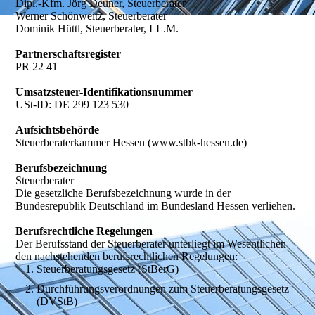
Dipl.-Kfm. Jörg Deuner, Steuerberater
Werner Schönweitz, Steuerberater
Dominik Hüttl, Steuerberater, LL.M.
Partnerschaftsregister
PR 22 41
Umsatzsteuer-Identifikationsnummer
USt-ID: DE 299 123 530
Aufsichtsbehörde
Steuerberaterkammer Hessen (www.stbk-hessen.de)
Berufsbezeichnung
Steuerberater
Die gesetzliche Berufsbezeichnung wurde in der
Bundesrepublik Deutschland im Bundesland Hessen verliehen.
Berufsrechtliche Regelungen
Der Berufsstand der Steuerberater unterliegt im Wesentlichen
den nachstehenden berufsrechtlichen Regelungen:
Steuerberatungsgesetz (StBerG)
Durchführungsverordnungen zum Steuerberatungsgesetz
(DVStB)