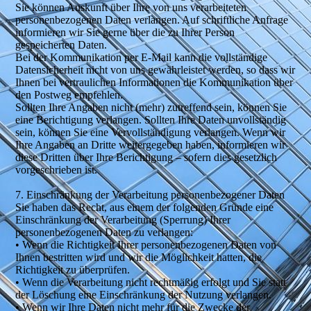
Sie können Auskunft über Ihre von uns verarbeiteten
personenbezogenen Daten verlangen. Auf schriftliche Anfrage
informieren wir Sie gerne über die zu Ihrer Person
gespeicherten Daten.
Bei der Kommunikation per E-Mail kann die vollständige
Datensicherheit nicht von uns gewährleistet werden, so dass wir
Ihnen bei vertraulichen Informationen die Kommunikation über
den Postweg empfehlen.
Sollten Ihre Angaben nicht (mehr) zutreffend sein, können Sie
eine Berichtigung verlangen. Sollten Ihre Daten unvollständig
sein, können Sie eine Vervollständigung verlangen. Wenn wir
Ihre Angaben an Dritte weitergegeben haben, informieren wir
diese Dritten über Ihre Berichtigung – sofern dies gesetzlich
vorgeschrieben ist.
7. Einschränkung der Verarbeitung personenbezogener Daten
Sie haben das Recht, aus einem der folgenden Gründe eine
Einschränkung der Verarbeitung (Sperrung) Ihrer
personenbezogenen Daten zu verlangen:
• Wenn die Richtigkeit Ihrer personenbezogenen Daten von
Ihnen bestritten wird und wir die Möglichkeit hatten, die
Richtigkeit zu überprüfen.
• Wenn die Verarbeitung nicht rechtmäßig erfolgt und Sie statt
der Löschung eine Einschränkung der Nutzung verlangen.
• Wenn wir Ihre Daten nicht mehr für die Zwecke der