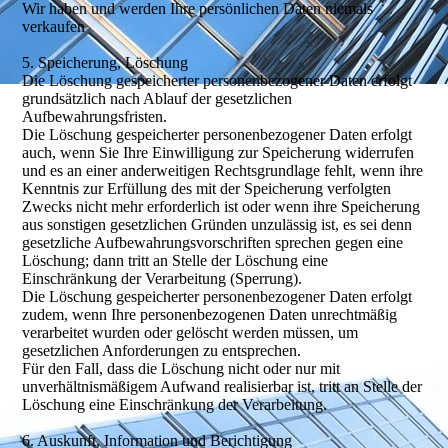
Wir haben und werden Ihre persönlichen Daten niemals
verkaufen
5. Speicherung, Löschung
Die Löschung gespeicherter personenbezogener Daten erfolgt
grundsätzlich nach Ablauf der gesetzlichen
Aufbewahrungsfristen.
Die Löschung gespeicherter personenbezogener Daten erfolgt
auch, wenn Sie Ihre Einwilligung zur Speicherung widerrufen
und es an einer anderweitigen Rechtsgrundlage fehlt, wenn ihre
Kenntnis zur Erfüllung des mit der Speicherung verfolgten
Zwecks nicht mehr erforderlich ist oder wenn ihre Speicherung
aus sonstigen gesetzlichen Gründen unzulässig ist, es sei denn
gesetzliche Aufbewahrungsvorschriften sprechen gegen eine
Löschung; dann tritt an Stelle der Löschung eine
Einschränkung der Verarbeitung (Sperrung).
Die Löschung gespeicherter personenbezogener Daten erfolgt
zudem, wenn Ihre personenbezogenen Daten unrechtmäßig
verarbeitet wurden oder gelöscht werden müssen, um
gesetzlichen Anforderungen zu entsprechen.
Für den Fall, dass die Löschung nicht oder nur mit
unverhältnismäßigem Aufwand realisierbar ist, tritt an Stelle der
Löschung eine Einschränkung der Verarbeitung.
6. Auskunft, Information und Berichtigung