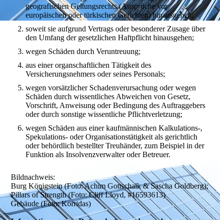
geografischen Geltungsrechts (Ansprüche vor
europäischen oder türkischen Gerichten) hinausgehen;
soweit sie aufgrund Vertrags oder besonderer Zusage über
den Umfang der gesetzlichen Haftpflicht hinausgehen;
wegen Schäden durch Veruntreuung;
aus einer organschaftlichen Tätigkeit des
Versicherungsnehmers oder seines Personals;
wegen vorsätzlicher Schadenverursachung oder wegen
Schäden durch wissentliches Abweichen von Gesetz,
Vorschrift, Anweisung oder Bedingung des Auftraggebers
oder durch sonstige wissentliche Pflichtverletzung;
wegen Schäden aus einer kaufmännischen Kalkulations-,
Spekulations- oder Organisationstätigkeit als gerichtlich
oder behördlich bestellter Treuhänder, zum Beispiel in der
Funktion als Insolvenzverwalter oder Betreuer.
Bildnachweis:
Burg Königstein (Foto: Achim Gottschalk & Sascha Goldberg);
Pillars of Strength (Foto: Cliff Lloyd, #16593613)
Gebäude (Foto: Korridas)