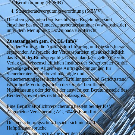
Berufsordnung (BOStB)
Steuerberatervergütungsverordnung (StBVV)
Die oben genannten berufsrechtlichen Regelungen sind
einsehbar bei der Bundessteuerberaterkammer (www.bstbk.de)
unter dem Menüpunkt: Downloads/Berufsrecht.
Zusatzangaben gem. § 2 DL-InfoV
Für den Auftrag, die Auftragsdurchführung und die sich hieraus
ergebenden Ansprüche der Vertragsparteien gilt ausschließlich
das Recht der Bundesrepublik Deutschland. Es gelten die vom
Verlag des Wissenschaftlichen Instituts der Steuerberater GmbH
herausgegebenen Allgemeine Auftragsbedingungen für
Steuerberater, Steuerbevollmächtigte und
Steuerberatungsgesellschaften. Erfüllungsort und Gerichtsstand
ist für beide Vertragsparteien der Ort der beruflichen
Niederlassung oder der Ort der auswärtigen Beratungsstelle des
Beraters, soweit dies rechtlich zulässig ist.
Eine Berufshaftpflichtversicherung besteht bei der R+V
Allgemeine Versicherung AG, 60486 Frankfurt.
Der Versicherungsschutz bezieht sich nicht auf
Haftpflichtansprüche
mit Auslandsbezug, die über den Umfang des