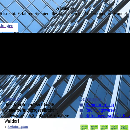
Aktuelles
lsrecht. Erfahren Sie hier alles über aktuelle Änderungen im Handel
ldungen
Kontakt
Leistungen
DSH & Kollegen PartG mbB
◼
Steuerberatung
Steuerberatungsgesellschaft
◼
Rechnungswesen
Ludwigstrasse 3, 64546 Mörfelden-
◼
Betriebswirtschaftl. Be
Walldorf
»
Anfahrtsplan