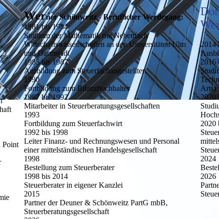
Dom
Wer
ner Schönweitz - Beruflicher Werdegang:
Wer
1981 bis 1984
Studium der Mathematik mit Nebenfach
2014 
Wirtschaftswissenschaften an den Universitäten Ulm
Ausb
und Darmstadt
pps
2016 
1985 bis 1987
Studi
Ausbildung zum Steuerfachangestellten
Techn
1990
Arts)
Fortbildung zum Bilanzbuchhalter
2020 
1987 bis 1992
n
Studi
Mitarbeiter in Steuerberatungsgesellschaften
haft
Hochs
1993
2020 
Fortbildung zum Steuerfachwirt
Steuer
1992 bis 1998
mitte
Leiter Finanz- und Rechnungswesen und Personal
 Point
Steue
einer mittelständischen Handelsgesellschaft
2024
1998
r
Beste
Bestellung zum Steuerberater
2026
1998 bis 2014
Partn
Steuerberater in eigener Kanzlei
Steue
2015
emie
Partner der Deuner & Schönweitz PartG mbB,
Steuerberatungsgesellschaft