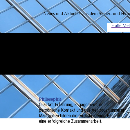
Neues und Aktuelles aus dem Steuer- und Hande
» alle Me
Philosophie
Qualität, Erfahrung, Engagement, der
persönliche Kontakt und das Vertrauen unserer
Mandanten bilden die entscheidende Basis für
eine erfolgreiche Zusammen­arbeit.