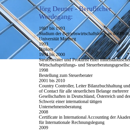
Jörg Deuner - Beruflicher
Werdega
ng:
1987 bis 1993
Studium der Betriebswirtschaftslehre an der Phili
Universität Marburg
1993
Diplom
1994 bis 2000
Steuerberater und Prokurist einer mittelständische
Wirtschaftsprüfungs- und Steuerberatungsgesellsc
1998
Bestellung zum Steuerberater
2001 bis 2010
Country Controller, Leiter Bilanzbuchhaltung und
of Contact für alle steuerlichen Belange mehrerer
Gesellschaften in Deutschland, Österreich und de
Schweiz einer international tätigen
Unternehmensberatung
2008
Certificate in International Accounting der Akad
für Internationale Rechnungslegung
2009