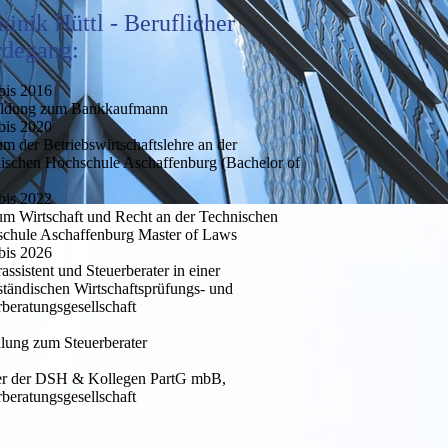
inik Hüttl - Beruflicher
degang:
bis 2016
ildung zum Bankkaufmann
bis 2020
um der Betriebswirtschaftslehre an der
ischen Hochschule Aschaffenburg (Bachelor of
bis 2022
um Wirtschaft und Recht an der Technischen
chule Aschaffenburg Master of Laws
bis 2026
assistent und Steuerberater in einer
lständischen Wirtschaftsprüfungs- und
rberatungsgesellschaft
llung zum Steuerberater
er der DSH & Kollegen PartG mbB,
rberatungsgesellschaft